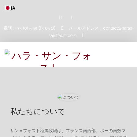
JA
電話 : +33 (0) 5 59 83 05 16
メールアドレス：contact@haras-
saintfaust.com
ホーム
種牡馬
マシュフル・アル・ハレディア
私たちについて
MUSHRAE
サン＝フォスト種馬牧場は、フランス南西部、ポーの南数マ
馬