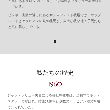
イルにあるラロワンに位置し、1960年よりラリュー家が経営
アラビアンホース
している。
ピレネー山脈の近くにあるサン＝フォスト牧場では、サラブ
サラブレッド
レッドとアラビアンの繁殖牝馬が、広大な牧草地で子馬たち
ポニー競走
と共に暮らしている。
成功
最新ニュース
当社について
当施設の設備
私たちの歴史
当社のサービス
1960
ギャラリー
ジャン・ラリュー夫妻による種牡馬牧場は、当初マウホラ・
お問い合わせ
スタッドと呼ばれ、障害飛越馬と少数のアラビアン種の繁殖
で知られていた。