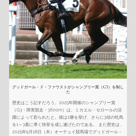
アラビアンホース
サラブレッド
ポニー競走
成功
最新ニュース
当社について
当施設の設備
グッドガール・ド・ファウストがシャンブリー賞（G3）を制し
た
当社のサービス
歴史はこう記すだろう。2025年開催のシャンブリー賞
ギャラリー
（G3・障害競走・3600m）は、ミカエル・セロールの活
躍によって彩られたと。彼は2勝を挙げ、さらに3頭の牝馬
お問い合わせ
を1～3着に導く快挙を成し遂げたのである。 また歴史は、
2025年9月18日（木）オーテュイ競馬場でグッドガール・