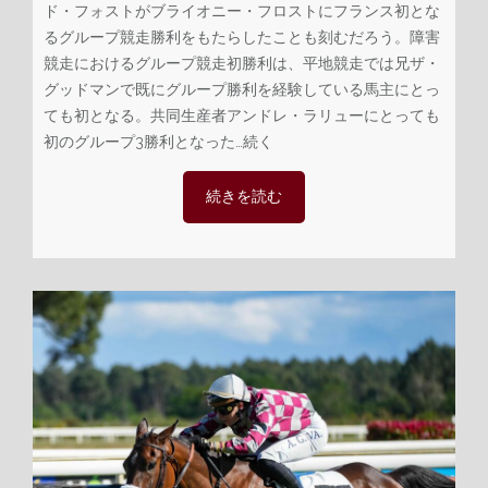
ド・フォストがブライオニー・フロストにフランス初とな
るグループ競走勝利をもたらしたことも刻むだろう。障害
競走におけるグループ競走初勝利は、平地競走では兄ザ・
グッドマンで既にグループ勝利を経験している馬主にとっ
ても初となる。共同生産者アンドレ・ラリューにとっても
初のグループ3勝利
となった…続く
続きを読む