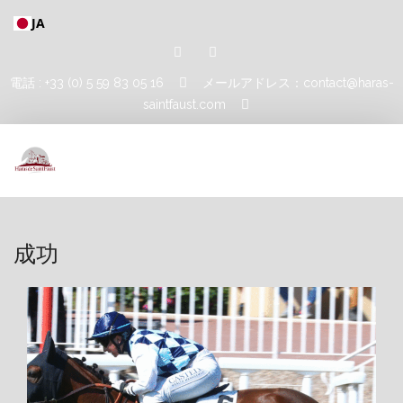
JA
電話 : +33 (0) 5 59 83 05 16
メールアドレス：contact@haras-
saintfaust.com
ホーム
成功
種牡馬
マシュフル・アル・ハレディア
MUSHRAE
馬